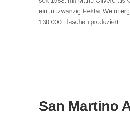
seit 1983, mit Mario Olivero als 
einundzwanzig Hektar Weinberge
130.000 Flaschen produziert.
San Martino Al