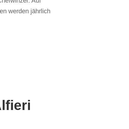
Chefwinzer. Auf
n werden jährlich
fieri