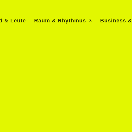
d & Leute
Raum & Rhythmus
Business & 
gskurs i
o Alfieri